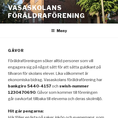
Hoppa
VASASKOLANS
till
FÖRÄLDRAFÖRENING
innehåll
Meny
GÅVOR
Föräldraföreningen söker alltid personer som vill
engagera sig på något sätt för att sätta guldkant på
tillvaron för skolans elever. Lika välkommet är
ekonomiska bidrag. Vasaskolans föräldraförening har
bankgiro 5440-4157
och
swish-nummer
1230470690
. Gåvor som kommer till föreningen
går oavkortat tillbaka till eleverna och deras skolmiljö.
Hit går pengarna:
Här följer en lista på saker, inköp och evenemang, som