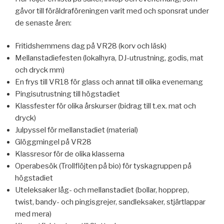
gåvor till föräldraföreningen varit med och sponsrat under
de senaste åren:
Fritidshemmens dag på VR28 (korv och läsk)
Mellanstadiefesten (lokalhyra, DJ-utrustning, godis, mat
och dryck mm)
En frys till VR18 för glass och annat till olika evenemang
Pingisutrustning till högstadiet
Klassfester för olika årskurser (bidrag till t.ex. mat och
dryck)
Julpyssel för mellanstadiet (material)
Glöggmingel på VR28
Klassresor för de olika klasserna
Operabesök (Trollflöjten på bio) för tyskagruppen på
högstadiet
Uteleksaker låg- och mellanstadiet (bollar, hopprep,
twist, bandy- och pingisgrejer, sandleksaker, stjärtlappar
med mera)