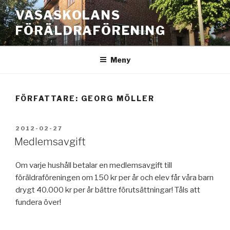
Hoppa
VASASKOLANS
till
FÖRÄLDRAFÖRENING
innehåll
Meny
FÖRFATTARE:
GEORG MÖLLER
PUBLICERAT
2012-02-27
Medlemsavgift
Om varje hushåll betalar en medlemsavgift till
föräldraföreningen om 150 kr per år och elev får våra barn
drygt 40.000 kr per år bättre förutsättningar! Tåls att
fundera över!