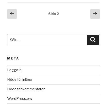
Inläggsnavigering
Föregående
Näs
Sida
2
sida
sida
Sök
Sök
efter:
META
Logga in
Flöde för inlägg
Flöde för kommentarer
WordPress.org